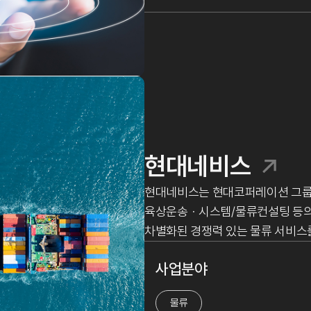
현대네비스
현대네비스는 현대코퍼레이션 그룹의
육상운송ㆍ시스템/물류컨설팅 등의
차별화된 경쟁력 있는 물류 서비스
사업분야
물류