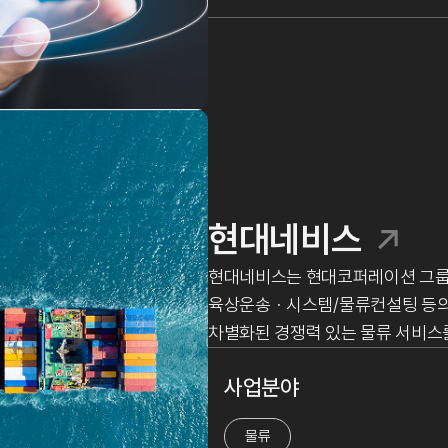
현대네비스
현대네비스는 현대코퍼레이션 그룹의
육상운송ㆍ시스템/물류컨설팅 등의
차별화된 경쟁력 있는 물류 서비스
사업분야
물류